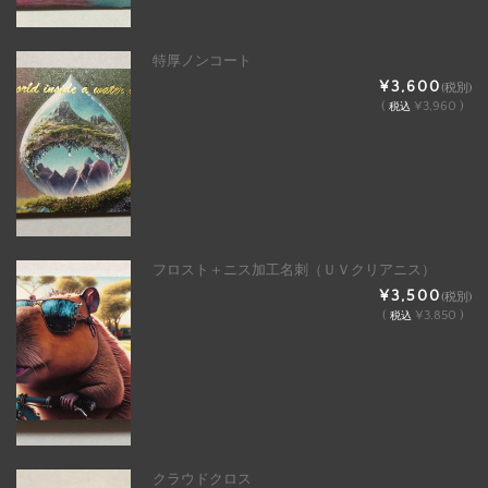
特厚ノンコート
¥3,600
(税別)
(
¥3,960 )
税込
フロスト＋ニス加工名刺（ＵＶクリアニス）
¥3,500
(税別)
(
¥3,850 )
税込
クラウドクロス