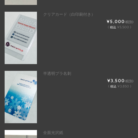
クリアカード（白印刷付き）
¥5,000
(税別)
(
¥5,500 )
税込
半透明プラ名刺
¥3,500
(税別)
(
¥3,850 )
税込
全面光沢紙