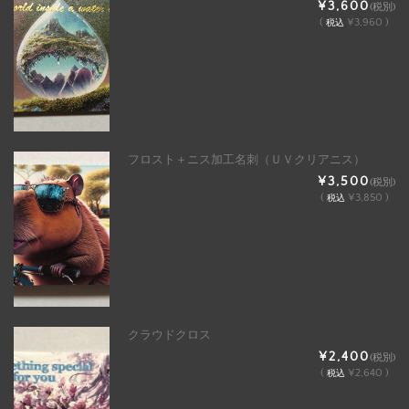
¥3,600
(税別)
(
¥3,960 )
税込
フロスト＋ニス加工名刺（ＵＶクリアニス）
¥3,500
(税別)
(
¥3,850 )
税込
クラウドクロス
¥2,400
(税別)
(
¥2,640 )
税込