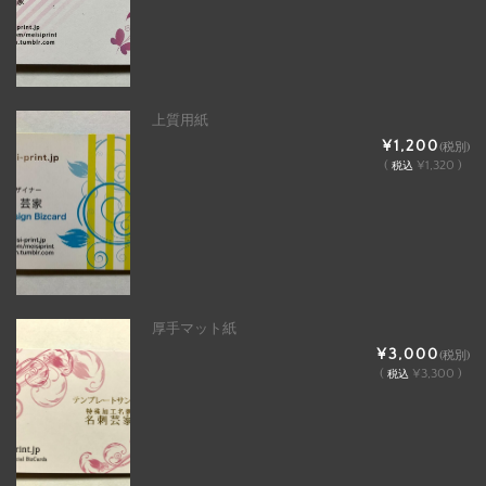
上質用紙
¥1,200
(税別)
(
¥1,320 )
税込
厚手マット紙
¥3,000
(税別)
(
¥3,300 )
税込