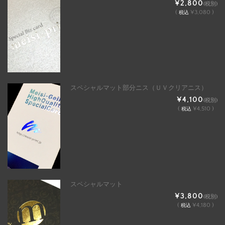
¥2,800
(税別)
(
¥3,080 )
税込
スペシャルマット部分ニス（ＵＶクリアニス）
¥4,100
(税別)
(
¥4,510 )
税込
スペシャルマット
¥3,800
(税別)
(
¥4,180 )
税込