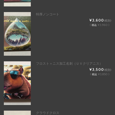
特厚ノンコート
¥3,600
(税別)
(
¥3,960 )
税込
フロスト＋ニス加工名刺（ＵＶクリアニス）
¥3,500
(税別)
(
¥3,850 )
税込
クラウドクロス