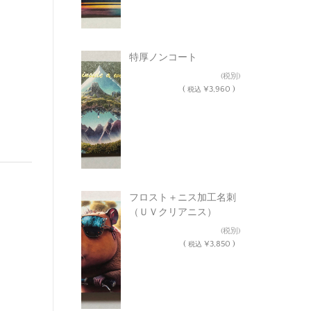
特厚ノンコート
¥3,600
(税別)
(
¥3,960 )
税込
フロスト＋ニス加工名刺
（ＵＶクリアニス）
¥3,500
(税別)
(
¥3,850 )
税込