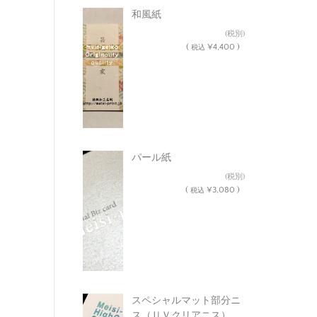
和風紙
¥4,000
(税別)
(
¥4,400 )
税込
パール紙
¥2,800
(税別)
(
¥3,080 )
税込
スペシャルマット部分ニ
ス（ＵＶクリアニス）