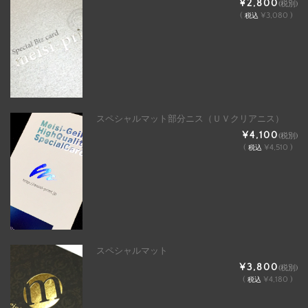
¥2,800
(税別)
(
¥3,080 )
税込
スペシャルマット部分ニス（ＵＶクリアニス）
¥4,100
(税別)
(
¥4,510 )
税込
スペシャルマット
¥3,800
(税別)
(
¥4,180 )
税込