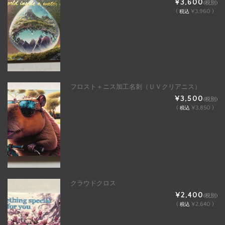
¥3,600
(税別)
(
¥3,960 )
税込
フロスト＋ニス加工名刺（ＵＶクリアニス）
¥3,500
(税別)
(
¥3,850 )
税込
クラウドクロス
¥2,400
(税別)
(
¥2,640 )
税込