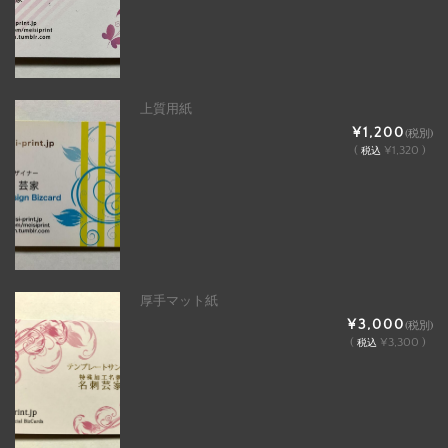
上質用紙
¥1,200
(税別)
(
¥1,320 )
税込
厚手マット紙
¥3,000
(税別)
(
¥3,300 )
税込