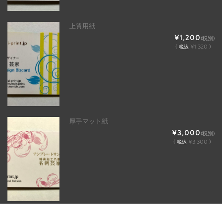
上質用紙
¥1,200
(税別)
(
¥1,320 )
税込
厚手マット紙
¥3,000
(税別)
(
¥3,300 )
税込
マット紙