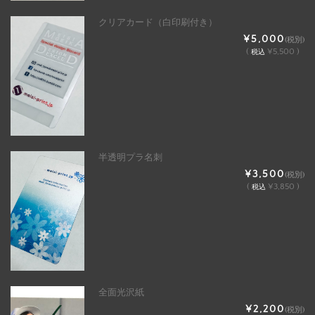
クリアカード（白印刷付き）
¥5,000
(税別)
(
¥5,500 )
税込
半透明プラ名刺
¥3,500
(税別)
(
¥3,850 )
税込
全面光沢紙
¥2,200
(税別)