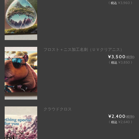
(
¥3,960 )
税込
フロスト＋ニス加工名刺（ＵＶクリアニス）
¥3,500
(税別)
(
¥3,850 )
税込
クラウドクロス
¥2,400
(税別)
(
¥2,640 )
税込