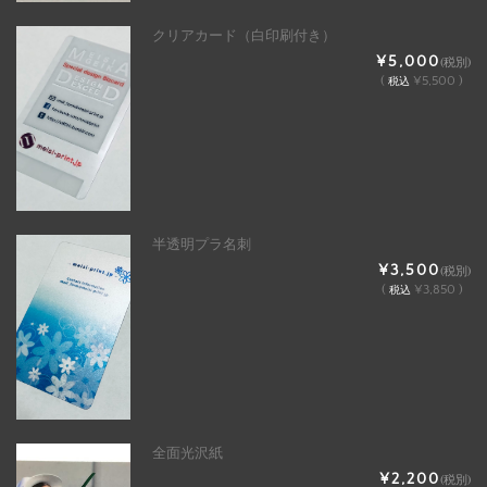
クリアカード（白印刷付き）
¥5,000
(税別)
(
¥5,500 )
税込
半透明プラ名刺
¥3,500
(税別)
(
¥3,850 )
税込
全面光沢紙
¥2,200
(税別)