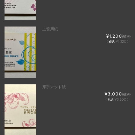
上質用紙
¥1,200
(税別)
(
¥1,320 )
税込
厚手マット紙
¥3,000
(税別)
(
¥3,300 )
税込