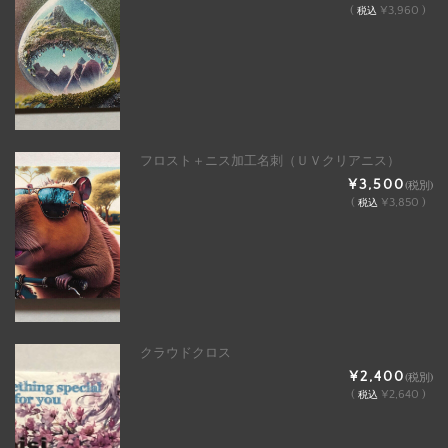
(
¥3,960 )
税込
フロスト＋ニス加工名刺（ＵＶクリアニス）
¥3,500
(税別)
(
¥3,850 )
税込
クラウドクロス
¥2,400
(税別)
(
¥2,640 )
税込