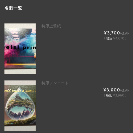
名刺一覧
特厚上質紙
¥3,700
(税別)
(
¥4,070 )
税込
特厚ノンコート
¥3,600
(税別)
(
¥3,960 )
税込