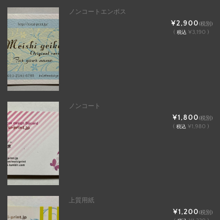
ノンコートエンボス
¥2,900
(税別)
(
¥3,190 )
税込
ノンコート
¥1,800
(税別)
(
¥1,980 )
税込
上質用紙
¥1,200
(税別)