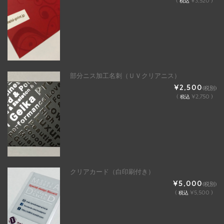
(
¥3,520 )
税込
部分ニス加工名刺（ＵＶクリアニス）
¥2,500
(税別)
(
¥2,750 )
税込
クリアカード（白印刷付き）
¥5,000
(税別)
(
¥5,500 )
税込