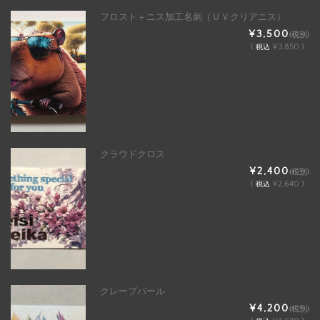
フロスト＋ニス加工名刺（ＵＶクリアニス）
¥3,500
(税別)
(
¥3,850 )
税込
クラウドクロス
¥2,400
(税別)
(
¥2,640 )
税込
クレープパール
¥4,200
(税別)