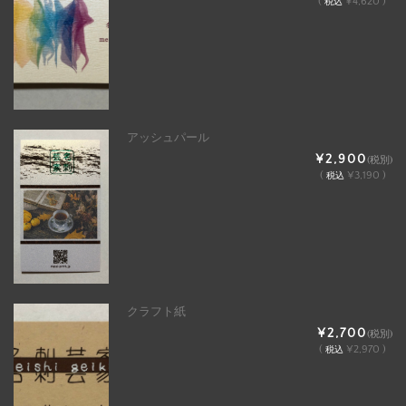
(
¥4,620 )
税込
アッシュパール
¥2,900
(税別)
(
¥3,190 )
税込
クラフト紙
¥2,700
(税別)
(
¥2,970 )
税込