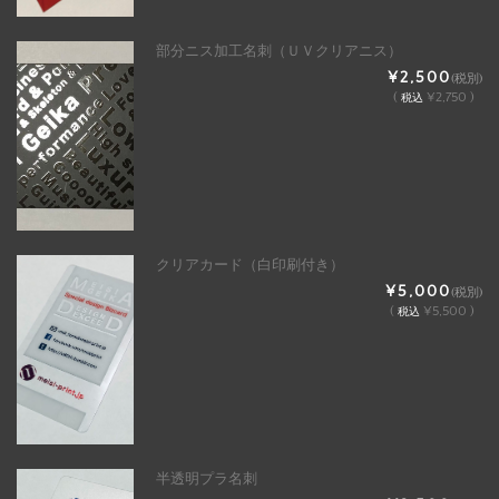
部分ニス加工名刺（ＵＶクリアニス）
¥2,500
(税別)
(
¥2,750 )
税込
クリアカード（白印刷付き）
¥5,000
(税別)
(
¥5,500 )
税込
半透明プラ名刺