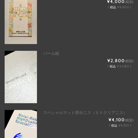
¥4,000
(税別)
(
¥4,400 )
税込
パール紙
¥2,800
(税別)
(
¥3,080 )
税込
スペシャルマット部分ニス（ＵＶクリアニス）
¥4,100
(税別)
(
¥4,510 )
税込