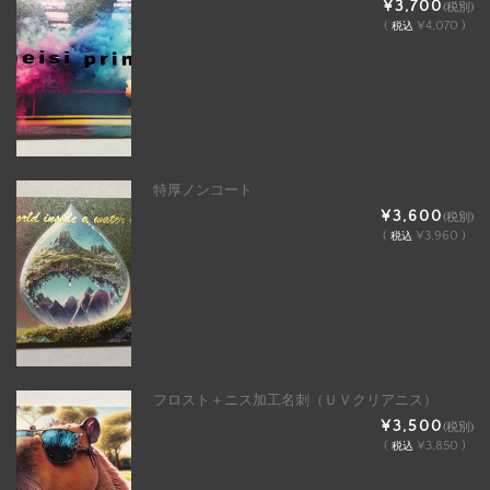
¥3,700
(税別)
(
¥4,070 )
税込
特厚ノンコート
¥3,600
(税別)
(
¥3,960 )
税込
フロスト＋ニス加工名刺（ＵＶクリアニス）
¥3,500
(税別)
(
¥3,850 )
税込