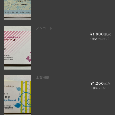
ノンコート
¥1,800
(税別)
(
¥1,980 )
税込
上質用紙
¥1,200
(税別)
(
¥1,320 )
税込