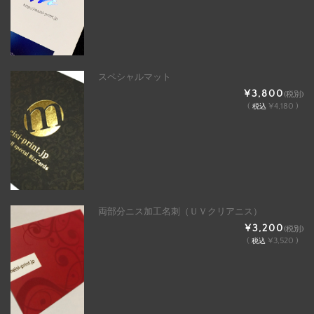
スペシャルマット
¥3,800
(税別)
(
¥4,180 )
税込
両部分ニス加工名刺（ＵＶクリアニス）
¥3,200
(税別)
(
¥3,520 )
税込