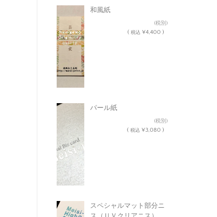
和風紙
¥4,000
(税別)
(
¥4,400 )
税込
パール紙
¥2,800
(税別)
(
¥3,080 )
税込
スペシャルマット部分ニ
ス（ＵＶクリアニス）