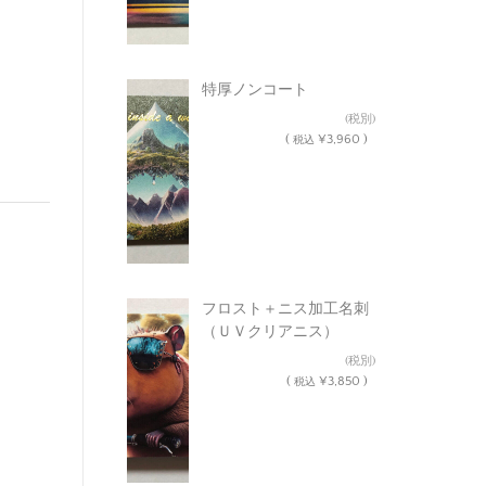
特厚ノンコート
¥3,600
(税別)
(
¥3,960 )
税込
フロスト＋ニス加工名刺
（ＵＶクリアニス）
¥3,500
(税別)
(
¥3,850 )
税込