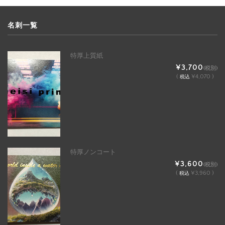
名刺一覧
特厚上質紙
¥3,700
(税別)
(
¥4,070 )
税込
特厚ノンコート
¥3,600
(税別)
(
¥3,960 )
税込