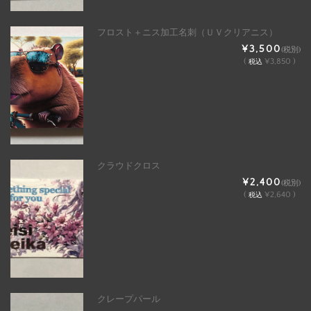
フロスト＋ニス加工名刺（ＵＶクリアニス）
¥3,500
(税別)
(
¥3,850 )
税込
クラウドクロス
¥2,400
(税別)
(
¥2,640 )
税込
クレープパール