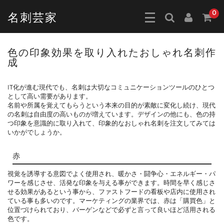
0
名刺芸家
色の印象効果を取り入れたおしゃれ名刺作
成
IT化が進む現代でも、名刺は大切なコミュニケーションツールのひとつ
として高い需要があります。
名前や所属を覚えてもらうという本来の目的が素敵に変化し続け、現代
の名刺は自由度の高いものが増えています。デザインの他にも、色の持
つ印象を意識的に取り入れて、印象的なおしゃれ名刺を注文してみては
いかがでしょうか。
赤
視覚を誘導する意図でよく使用され、暖かさ・闘争心・エネルギー・パ
ワーを感じさせ、活発な印象を与える事ができます。時間を早く感じさ
せる効果があるという事から、ファストフードの看板や店内に使用され
ている事も多いのです。マーケティングの業界では、赤は「購買色」と
位置づけられており、バーゲンなどで必ずと言って良いほど活用される
色です。