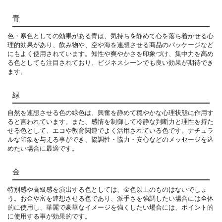
青
色・寒色としての効果がある青は、気持ちを静めて心を落ち着かせる心
理的効果があり、飲み物や、空や海を連想させる商品のパッケージなど
にもよく使用されています。知性や爽やかさを印象づけ、集中力を高め
る色としても注目されており、ビジネスシーンでも良い効果が期待でき
ます。
緑
自然を連想させる色の緑色は、興奮を静めて穏やかな心理状態に作用す
ると言われています。また、感情を制御して冷静な判断力と理性を持た
せる色として、エコや教育関連でよく活用されている色です。ナチュラ
ルな印象を与える事ができ、協調性・協力・安心などのメッセージを込
めたい場合に最適です。
金
特別感や高級感を演出する色としては、金色以上のものはないでしょ
う。お金や富を連想させる色であり、派手さを強調したい場合には全体
的に使用し、華麗で豪華なイメージを強くしたい場合には、ポイント的
に使用する事が効果的です。