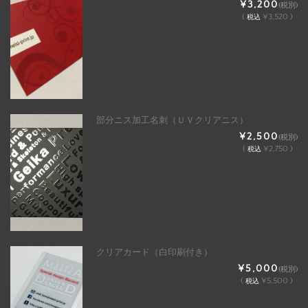
¥3,200
(税別)
(
¥3,520 )
税込
部分ニス加工名刺（ＵＶクリアニス）
¥2,500
(税別)
(
¥2,750 )
税込
クリアカード（白印刷付き）
¥5,000
(税別)
(
¥5,500 )
税込